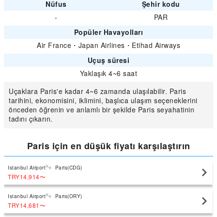
Nüfus
Şehir kodu
-
PAR
Popüler Havayolları
Air France
・
Japan Airlines
・
Etihad Airways
Uçuş süresi
Yaklaşık 4~6 saat
Uçaklara Paris'e kadar 4~6 zamanda ulaşılabilir. Paris
tarihini, ekonomisini, iklimini, başlıca ulaşım seçeneklerini
önceden öğrenin ve anlamlı bir şekilde Paris seyahatinin
tadını çıkarın.
Paris için en düşük fiyatı karşılaştırın
Istanbul Airport
Paris(CDG)
TRY14,914
〜
Istanbul Airport
Paris(ORY)
TRY14,681
〜