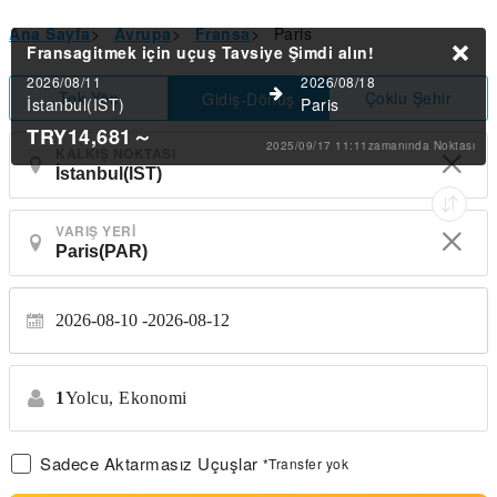
Ana Sayfa
>
Avrupa
>
Fransa
>
Paris
Fransagitmek için uçuş Tavsiye
Şimdi alın!
2026/08/11
2026/08/18
Tek Yön
Çoklu Şehir
Gidiş-Dönüş
İstanbul(IST)
Paris
TRY14,681
～
2025/09/17 11:11zamanında Noktası
KALKIŞ NOKTASI
VARIŞ YERI
2026-08-10
2026-08-12
1
Yolcu,
Ekonomi
Sadece Aktarmasız Uçuşlar
*Transfer yok