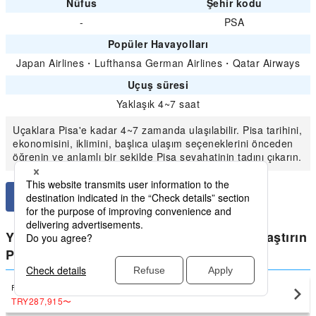
Nüfus
Şehir kodu
-
PSA
Popüler Havayolları
Japan Airlines
・
Lufthansa German Airlines
・
Qatar Airways
Uçuş süresi
Yaklaşık 4~7 saat
Uçaklara Pisa'e kadar 4~7 zamanda ulaşılabilir. Pisa tarihini,
ekonomisini, iklimini, başlıca ulaşım seçeneklerini önceden
öğrenin ve anlamlı bir şekilde Pisa seyahatinin tadını çıkarın.
Yurtiçi İtalya için en düşük fiyatları karşılaştırın
Pisa
Firenze (Italy)
Pisa(PSA)
TRY287,915
〜