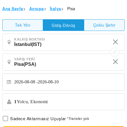
Ana Sayfa
>
Avrupa
>
İtalya
>
Pisa
Tek Yön
Çoklu Şehir
Gidiş-Dönüş
KALKIŞ NOKTASI
VARIŞ YERI
2026-08-08
2026-08-10
1
Yolcu,
Ekonomi
Sadece Aktarmasız Uçuşlar
*Transfer yok