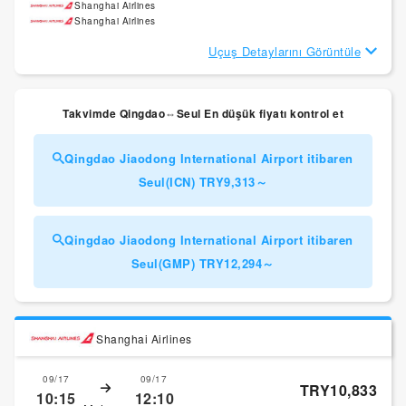
Shanghai Airlines
Shanghai Airlines
Uçuş Detaylarını Görüntüle
Takvimde Qingdao⇔Seul En düşük fiyatı kontrol et
Qingdao Jiaodong International Airport itibaren
Seul(ICN) TRY9,313～
Qingdao Jiaodong International Airport itibaren
Seul(GMP) TRY12,294～
Shanghai Airlines
09/17
09/17
TRY10,833
10:15
12:10