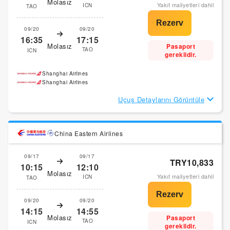
Molasız
Yakıt maliyetleri dahil
ICN
TAO
09/20
09/20
16:35
17:15
Molasız
Pasaport
TAO
ICN
gereklidir.
Shanghai Airlines
Shanghai Airlines
Uçuş Detaylarını Görüntüle
China Eastern Airlines
09/17
09/17
TRY10,833
10:15
12:10
Molasız
Yakıt maliyetleri dahil
ICN
TAO
09/20
09/20
14:15
14:55
Molasız
Pasaport
TAO
ICN
gereklidir.