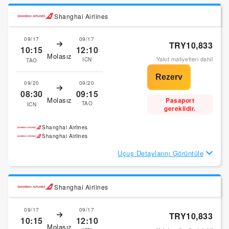
Shanghai Airlines
09/17
09/17
TRY10,833
10:15
12:10
Molasız
Yakıt maliyetleri dahil
ICN
TAO
09/20
09/20
08:30
09:15
Molasız
Pasaport
TAO
ICN
gereklidir.
Shanghai Airlines
Shanghai Airlines
Uçuş Detaylarını Görüntüle
Shanghai Airlines
09/17
09/17
TRY10,833
10:15
12:10
Molasız