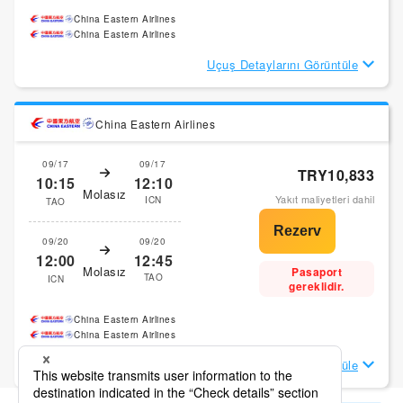
China Eastern Airlines
China Eastern Airlines
Uçuş Detaylarını Görüntüle
China Eastern Airlines
09/17
09/17
TRY10,833
10:15
12:10
Molasız
Yakıt maliyetleri dahil
ICN
TAO
09/20
09/20
12:00
12:45
Molasız
Pasaport
TAO
ICN
gereklidir.
China Eastern Airlines
China Eastern Airlines
Uçuş Detaylarını Görüntüle