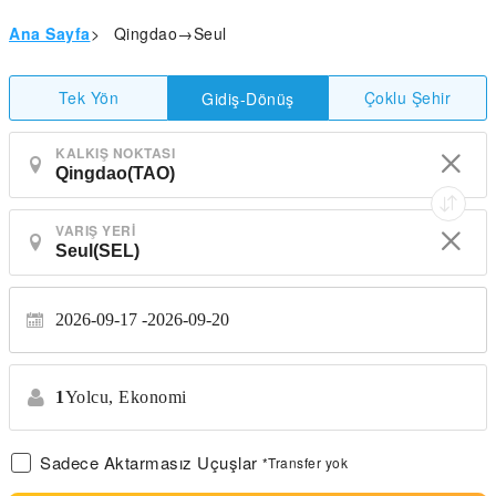
Ana Sayfa
>
Qingdao→Seul
Tek Yön
Çoklu Şehir
Gidiş-Dönüş
KALKIŞ NOKTASI
VARIŞ YERI
2026-09-17
2026-09-20
1
Yolcu,
Ekonomi
Sadece Aktarmasız Uçuşlar
*Transfer yok