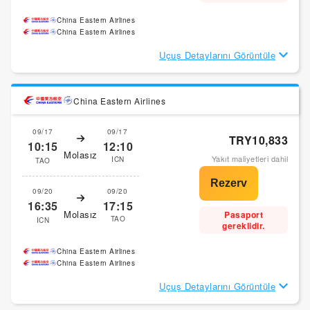
China Eastern Airlines
China Eastern Airlines
Uçuş Detaylarını Görüntüle
China Eastern Airlines
09/17
09/17
TRY10,833
10:15
12:10
Molasız
Yakıt maliyetleri dahil
ICN
TAO
09/20
09/20
16:35
17:15
Molasız
Pasaport
TAO
ICN
gereklidir.
China Eastern Airlines
China Eastern Airlines
Uçuş Detaylarını Görüntüle