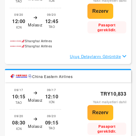
Yakıt maliyetleri dahil
ICN
TAO
09/20
09/20
12:00
12:45
Molasız
Pasaport
TAO
ICN
gereklidir.
Shanghai Airlines
Shanghai Airlines
Uçuş Detaylarını Görüntüle
China Eastern Airlines
09/17
09/17
TRY10,833
10:15
12:10
Molasız
Yakıt maliyetleri dahil
ICN
TAO
09/20
09/20
08:30
09:15
Molasız
Pasaport
TAO
ICN
gereklidir.