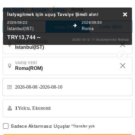
Ana Sayfa
>
Avrupa
>
İtalya
>
Roma
İtalyagitmek için uçuş Tavsiye
Şimdi alın!
2026/09/22
2026/09/30
Tek Yön
Çoklu Şehir
Gidiş-Dönüş
İstanbul(IST)
Roma
TRY13,744
～
2025/10/12 17:05zamanında Noktası
KALKIŞ NOKTASI
VARIŞ YERI
2026-08-08
2026-08-10
1
Yolcu,
Ekonomi
Sadece Aktarmasız Uçuşlar
*Transfer yok