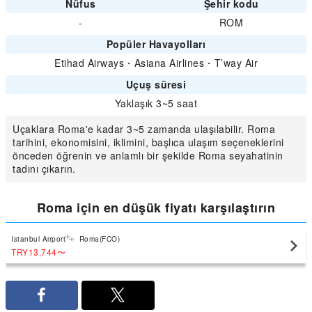
Nüfus
Şehir kodu
-
ROM
Popüler Havayolları
Etihad Airways
・
Asiana Airlines
・
T’way Air
Uçuş süresi
Yaklaşık 3~5 saat
Uçaklara Roma'e kadar 3~5 zamanda ulaşılabilir. Roma
tarihini, ekonomisini, iklimini, başlıca ulaşım seçeneklerini
önceden öğrenin ve anlamlı bir şekilde Roma seyahatinin
tadını çıkarın.
Roma için en düşük fiyatı karşılaştırın
Istanbul Airport
Roma(FCO)
TRY13,744
〜