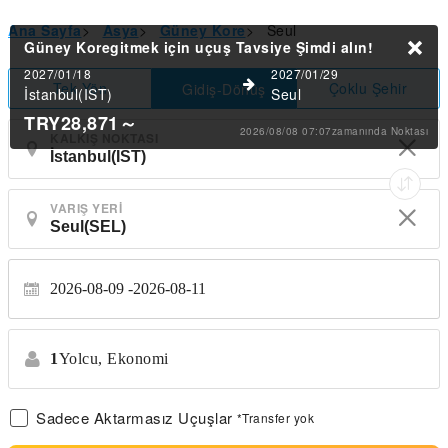
Ana Sayfa
>
Asya
>
Güney Kore
>
Seul
Güney Koregitmek için uçuş Tavsiye
Şimdi alın!
2027/01/18
2027/01/29
Tek Yön
Çoklu Şehir
Gidiş-Dönüş
İstanbul(IST)
Seul
TRY28,871
～
2026/08/08 07:07zamanında Noktası
KALKIŞ NOKTASI
VARIŞ YERI
2026-08-09
2026-08-11
1
Yolcu,
Ekonomi
Sadece Aktarmasız Uçuşlar
*Transfer yok