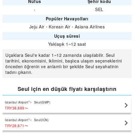
Nüfus
Şehir kodu
-
SEL
Popüler Havayolları
Jeju Air
・
Korean Air
・
Asiana Airlines
Uçuş süresi
Yaklaşık 1~12 saat
Uçaklara Seul'e kadar 1~12 zamanda ulaşılabilir. Seul
tarihini, ekonomisini, iklimini, başlıca ulaşım seçeneklerini
önceden öğrenin ve anlamlı bir şekilde Seul seyahatinin
tadını çıkarın.
Seul için en düşük fiyatı karşılaştırın
Istanbul Airport
Seul(GMP)
TRY38,889
〜
Istanbul Airport
Seul(ICN)
TRY28,871
〜