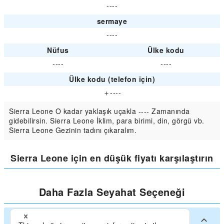
----
sermaye
----
Nüfus
Ülke kodu
----
----
Ülke kodu (telefon için)
＋----
Sierra Leone O kadar yaklaşık uçakla ---- Zamanında
gidebilirsin. Sierra Leone İklim, para birimi, din, görgü vb.
Sierra Leone Gezinin tadını çıkaralım.
Sierra Leone için en düşük fiyatı karşılaştırın
Daha Fazla Seyahat Seçeneği
Sierra Leone'da Büyük şehirler