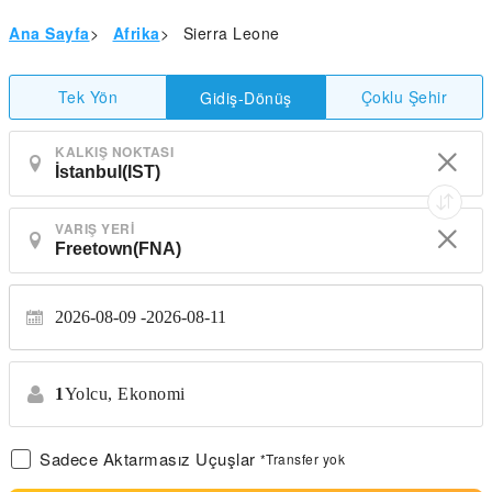
Ana Sayfa
>
Afrika
>
Sierra Leone
Tek Yön
Çoklu Şehir
Gidiş-Dönüş
KALKIŞ NOKTASI
VARIŞ YERI
2026-08-09
2026-08-11
1
Yolcu,
Ekonomi
Sadece Aktarmasız Uçuşlar
*Transfer yok