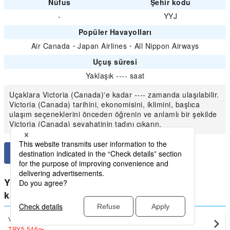
Nüfus
Şehir kodu
-
YYJ
Popüler Havayolları
Air Canada
・
Japan Airlines
・
All Nippon Airways
Uçuş süresi
Yaklaşık ---- saat
Uçaklara Victoria (Canada)'e kadar ---- zamanda ulaşılabilir.
Victoria (Canada) tarihini, ekonomisini, iklimini, başlıca
ulaşım seçeneklerini önceden öğrenin ve anlamlı bir şekilde
Victoria (Canada) seyahatinin tadını çıkarın.
Yurtiçi Kanada için en düşük fiyatları
karşılaştırın Victoria (Canada)
Vancouver
Victoria (Canada)(YYJ)
TRY5,546
〜