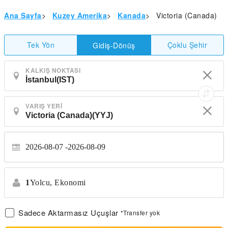
Ana Sayfa
>
Kuzey Amerika
>
Kanada
>
Victoria (Canada)
Tek Yön
Çoklu Şehir
Gidiş-Dönüş
KALKIŞ NOKTASI
VARIŞ YERI
2026-08-07
2026-08-09
1
Yolcu,
Ekonomi
Sadece Aktarmasız Uçuşlar
*Transfer yok