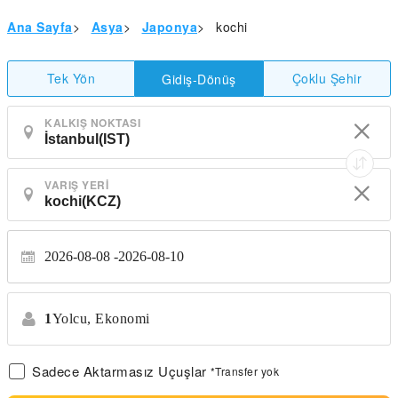
Ana Sayfa
>
Asya
>
Japonya
>
kochi
Tek Yön
Çoklu Şehir
Gidiş-Dönüş
KALKIŞ NOKTASI
VARIŞ YERI
2026-08-08
2026-08-10
1
Yolcu,
Ekonomi
Sadece Aktarmasız Uçuşlar
*Transfer yok