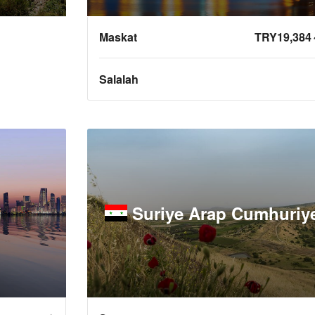
Maskat
TRY19,38
Salalah
Suriye Arap Cumhuriye