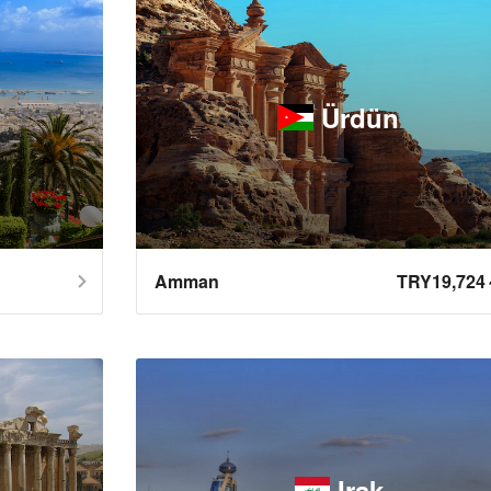
Ürdün
Amman
TRY19,72
Irak