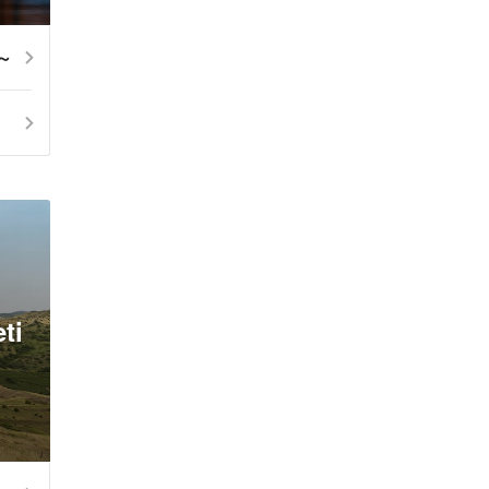
4～
ti