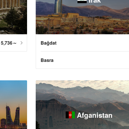
15,736～
Bağdat
Basra
Afganistan