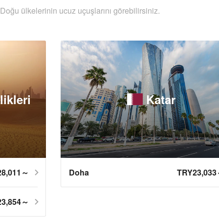
Doğu ülkelerinin ucuz uçuşlarını görebilirsiniz.
ikleri
Katar
28,011～
Doha
TRY23,03
23,854～