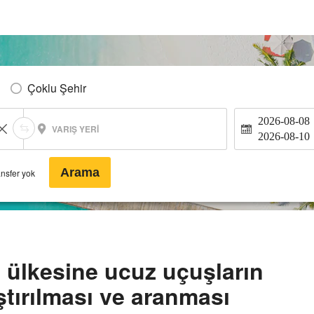
Çoklu Şehir
2026-08-08
VARIŞ YERI
2026-08-10
Arama
ansfer yok
 ülkesine ucuz uçuşların
ştırılması ve aranması