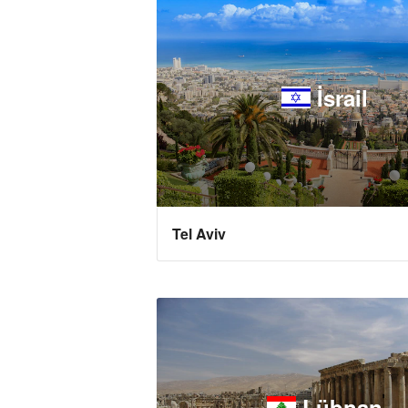
İsrail
Tel Aviv
Lübnan