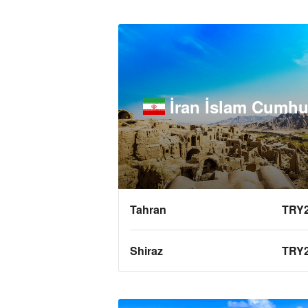
İran İslam Cumhur
Tahran
TRY
Shiraz
TRY