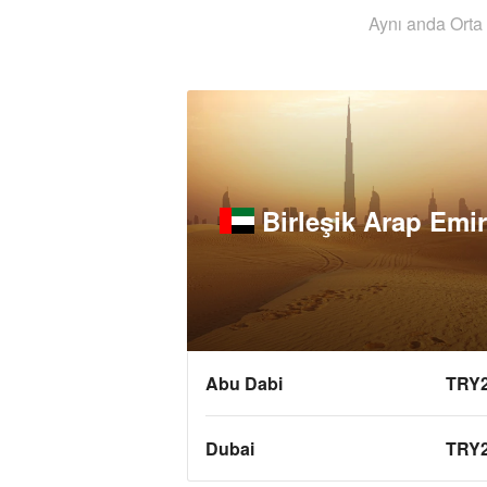
Aynı anda Orta 
Birleşik Arap Emirl
Abu Dabi
TRY
Dubai
TRY