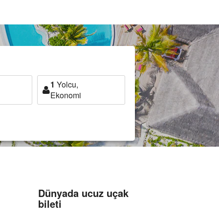
1
Yolcu,
Ekonomi
Dünyada ucuz uçak
bileti