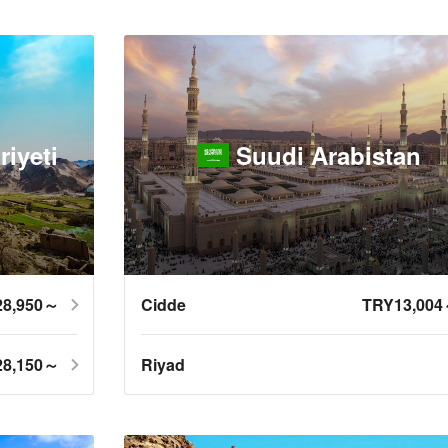
iyeti
Suudi Arabistan
28,950～
Cidde
TRY13,00
28,150～
Riyad