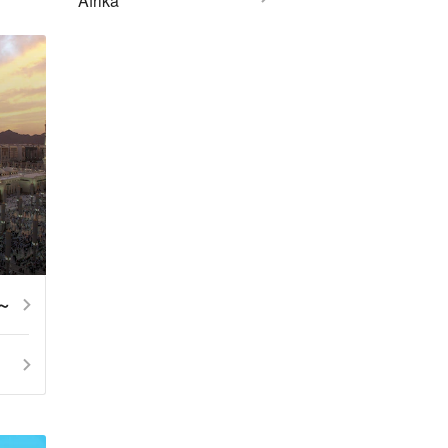
Afrika
4～