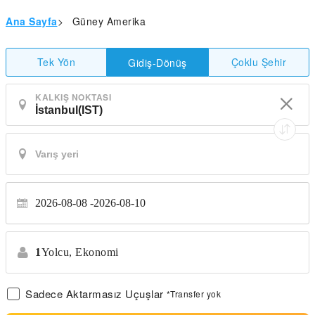
Ana Sayfa
>
Güney Amerika
Tek Yön
Çoklu Şehir
Gidiş-Dönüş
KALKIŞ NOKTASI
2026-08-08
2026-08-10
1
Yolcu,
Ekonomi
Sadece Aktarmasız Uçuşlar
*Transfer yok