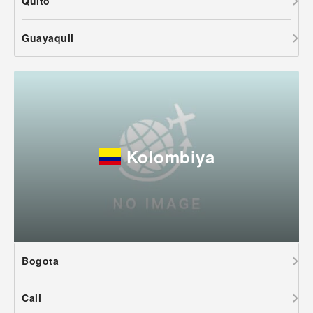
Quito
Guayaquil
Kolombiya
Bogota
Cali