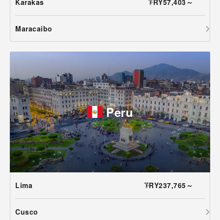
Karakas
TRY57,403～
Maracaibo
Peru
Lima
TRY237,765～
Cusco