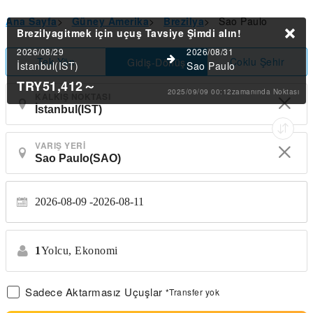
Ana Sayfa
>
Güney Amerika
>
Brezilya
>
Sao Paulo
Brezilyagitmek için uçuş Tavsiye
Şimdi alın!
2026/08/29
2026/08/31
Tek Yön
Çoklu Şehir
Gidiş-Dönüş
İstanbul(IST)
Sao Paulo
TRY51,412
～
2025/09/09 00:12zamanında Noktası
KALKIŞ NOKTASI
VARIŞ YERI
2026-08-09
2026-08-11
1
Yolcu,
Ekonomi
Sadece Aktarmasız Uçuşlar
*Transfer yok