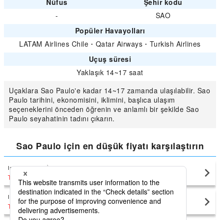
Nüfus
Şehir kodu
-
SAO
Popüler Havayolları
LATAM Airlines Chile
・
Qatar Airways
・
Turkish Airlines
Uçuş süresi
Yaklaşık 14~17 saat
Uçaklara Sao Paulo'e kadar 14~17 zamanda ulaşılabilir. Sao
Paulo tarihini, ekonomisini, iklimini, başlıca ulaşım
seçeneklerini önceden öğrenin ve anlamlı bir şekilde Sao
Paulo seyahatinin tadını çıkarın.
Sao Paulo için en düşük fiyatı karşılaştırın
Istanbul Airport
Sao Paulo(GRU)
TRY59,218
〜
Istanbul Airport
Sao Paulo(VCP)
TRY51,412
〜