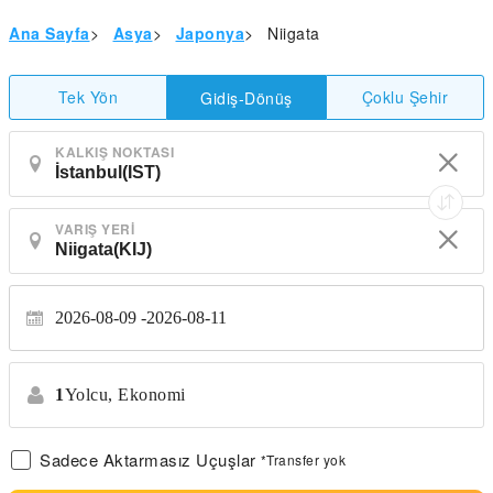
Ana Sayfa
>
Asya
>
Japonya
>
Niigata
Tek Yön
Çoklu Şehir
Gidiş-Dönüş
KALKIŞ NOKTASI
VARIŞ YERI
2026-08-09
2026-08-11
1
Yolcu,
Ekonomi
Sadece Aktarmasız Uçuşlar
*Transfer yok