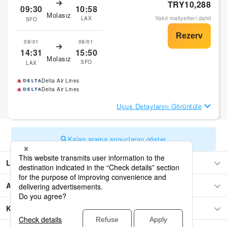
TRY10,288
09:30
10:58
Molasız
Yakıt maliyetleri dahil
LAX
SFO
09/01
09/01
14:31
15:50
Molasız
SFO
LAX
Delta Air Lines
Delta Air Lines
Uçuş Detaylarını Görüntüle
Kalan arama sonuçlarını göster
Los Angeles
Asya
Kuzey Amerika