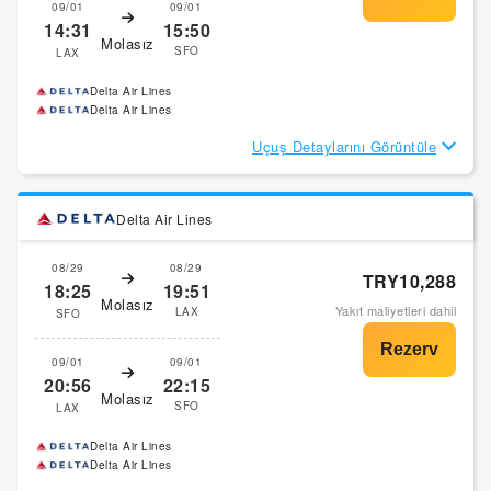
09/01
09/01
14:31
15:50
Molasız
SFO
LAX
Delta Air Lines
Delta Air Lines
Uçuş Detaylarını Görüntüle
Delta Air Lines
08/29
08/29
TRY10,288
18:25
19:51
Molasız
Yakıt maliyetleri dahil
LAX
SFO
09/01
09/01
20:56
22:15
Molasız
SFO
LAX
Delta Air Lines
Delta Air Lines