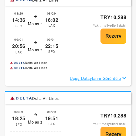
08/29
08/29
TRY10,288
14:36
16:02
Molasız
Yakıt maliyetleri dahil
LAX
SFO
09/01
09/01
20:56
22:15
Molasız
SFO
LAX
Delta Air Lines
Delta Air Lines
Uçuş Detaylarını Görüntüle
Delta Air Lines
08/29
08/29
TRY10,288
18:25
19:51
Molasız
Yakıt maliyetleri dahil
LAX
SFO