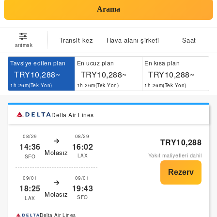
Arama
Transit kez
Hava alanı şirketi
Saat
arıtmak
Tavsiye edilen plan
En ucuz plan
En kısa plan
TRY10,288~
TRY10,288~
TRY10,288~
1h 26m(Tek Yön)
1h 26m(Tek Yön)
1h 26m(Tek Yön)
Delta Air Lines
08/29
08/29
TRY10,288
14:36
16:02
Molasız
Yakıt maliyetleri dahil
LAX
SFO
09/01
09/01
18:25
19:43
Molasız
SFO
LAX
Delta Air Lines