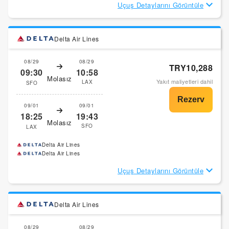
Uçuş Detaylarını Görüntüle
Delta Air Lines
08/29
08/29
TRY10,288
09:30
10:58
Molasız
Yakıt maliyetleri dahil
LAX
SFO
09/01
09/01
18:25
19:43
Molasız
SFO
LAX
Delta Air Lines
Delta Air Lines
Uçuş Detaylarını Görüntüle
Delta Air Lines
08/29
08/29