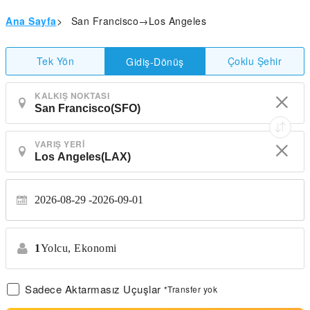
Ana Sayfa
>
San Francisco→Los Angeles
Tek Yön
Çoklu Şehir
Gidiş-Dönüş
KALKIŞ NOKTASI
VARIŞ YERI
2026-08-29
2026-09-01
1
Yolcu,
Ekonomi
Sadece Aktarmasız Uçuşlar
*Transfer yok