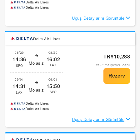
Delta Air Lines
Delta Air Lines
Uçuş Detaylarını Görüntüle
Delta Air Lines
08/29
08/29
TRY10,288
14:36
16:02
Molasız
Yakıt maliyetleri dahil
LAX
SFO
09/01
09/01
14:31
15:50
Molasız
SFO
LAX
Delta Air Lines
Delta Air Lines
Uçuş Detaylarını Görüntüle
Delta Air Lines