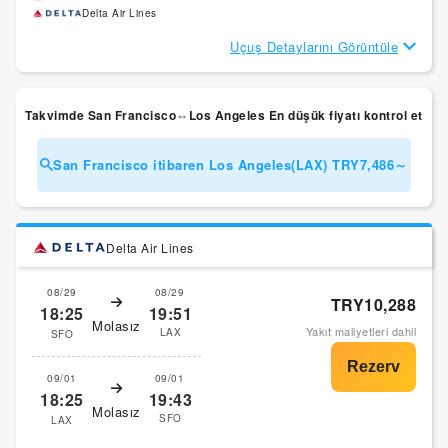
Delta Air Lines
Uçuş Detaylarını Görüntüle
Takvimde San Francisco⇔Los Angeles En düşük fiyatı kontrol et
San Francisco itibaren Los Angeles(LAX) TRY7,486～
Delta Air Lines
08/29
08/29
TRY10,288
18:25
19:51
Molasız
Yakıt maliyetleri dahil
LAX
SFO
09/01
09/01
18:25
19:43
Molasız
SFO
LAX