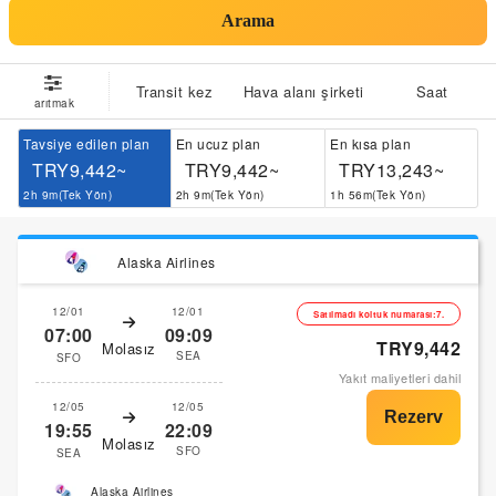
Arama
Transit kez
Hava alanı şirketi
Saat
arıtmak
Tavsiye edilen plan
En ucuz plan
En kısa plan
TRY9,442~
TRY9,442~
TRY13,243~
2h 9m(Tek Yön)
2h 9m(Tek Yön)
1h 56m(Tek Yön)
Alaska Airlines
12/01
12/01
Satılmadı koltuk numarası:7.
07:00
09:09
TRY9,442
Molasız
SEA
SFO
Yakıt maliyetleri dahil
12/05
12/05
19:55
22:09
Molasız
SFO
SEA
Alaska Airlines