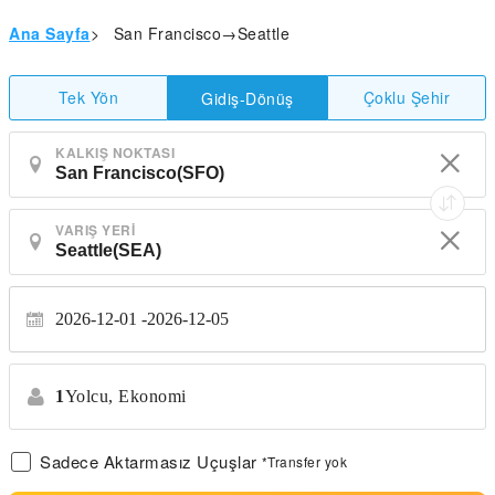
Ana Sayfa
>
San Francisco→Seattle
Tek Yön
Çoklu Şehir
Gidiş-Dönüş
KALKIŞ NOKTASI
VARIŞ YERI
2026-12-01
2026-12-05
1
Yolcu,
Ekonomi
Sadece Aktarmasız Uçuşlar
*Transfer yok