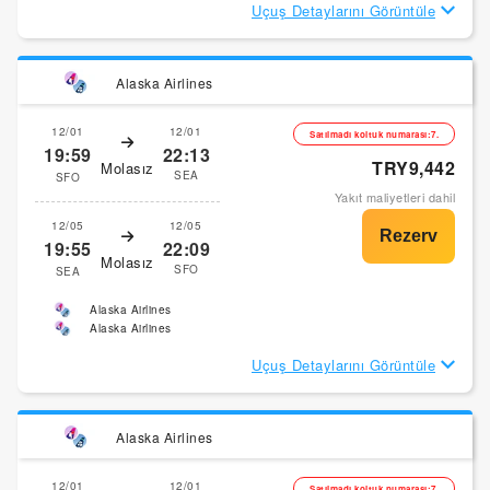
Uçuş Detaylarını Görüntüle
Alaska Airlines
12/01
12/01
Satılmadı koltuk numarası:7.
19:59
22:13
TRY9,442
Molasız
SEA
SFO
Yakıt maliyetleri dahil
12/05
12/05
19:55
22:09
Molasız
SFO
SEA
Alaska Airlines
Alaska Airlines
Uçuş Detaylarını Görüntüle
Alaska Airlines
12/01
12/01
Satılmadı koltuk numarası:7.