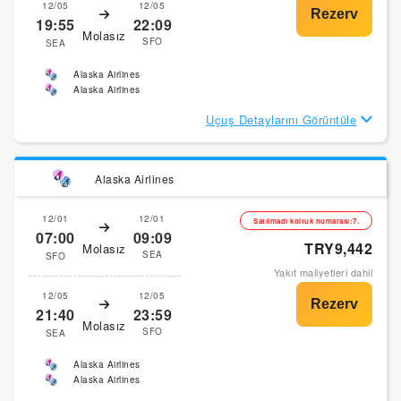
12/05
12/05
19:55
22:09
Molasız
SFO
SEA
Alaska Airlines
Alaska Airlines
Uçuş Detaylarını Görüntüle
Alaska Airlines
12/01
12/01
Satılmadı koltuk numarası:7.
07:00
09:09
TRY9,442
Molasız
SEA
SFO
Yakıt maliyetleri dahil
12/05
12/05
21:40
23:59
Molasız
SFO
SEA
Alaska Airlines
Alaska Airlines