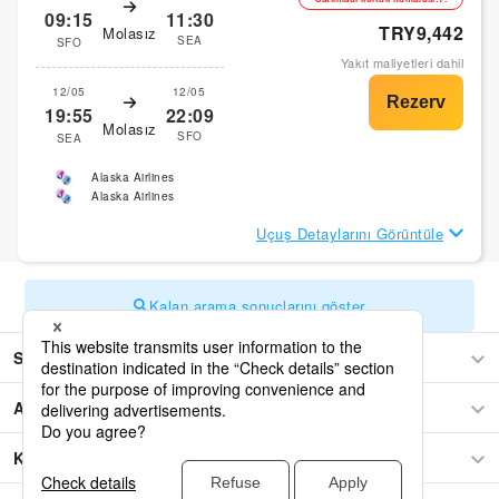
09:15
11:30
TRY9,442
Molasız
SEA
SFO
Yakıt maliyetleri dahil
12/05
12/05
19:55
22:09
Molasız
SFO
SEA
Alaska Airlines
Alaska Airlines
Uçuş Detaylarını Görüntüle
Kalan arama sonuçlarını göster
Seattle
Asya
Kuzey Amerika