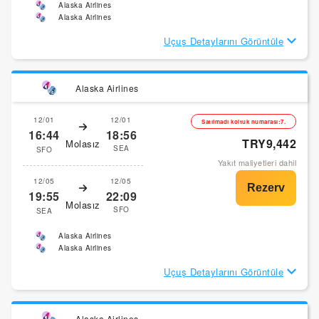
Alaska Airlines
Alaska Airlines
Uçuş Detaylarını Görüntüle
Alaska Airlines
12/01
12/01
Satılmadı koltuk numarası:7.
16:44
18:56
TRY9,442
Molasız
SEA
SFO
Yakıt maliyetleri dahil
12/05
12/05
19:55
22:09
Molasız
SFO
SEA
Alaska Airlines
Alaska Airlines
Uçuş Detaylarını Görüntüle
Alaska Airlines