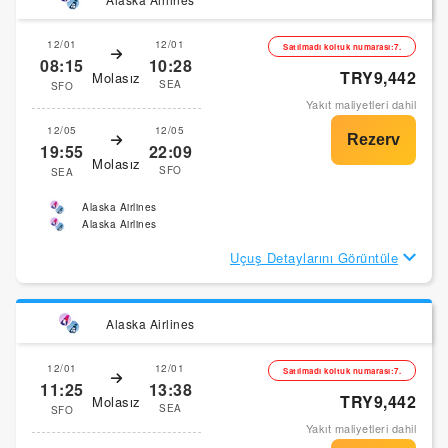
12/01
12/01
Satılmadı koltuk numarası:7.
08:15
10:28
TRY9,442
Molasız
SEA
SFO
Yakıt maliyetleri dahil
12/05
12/05
19:55
22:09
Molasız
SFO
SEA
Alaska Airlines
Alaska Airlines
Uçuş Detaylarını Görüntüle
Alaska Airlines
12/01
12/01
Satılmadı koltuk numarası:7.
11:25
13:38
TRY9,442
Molasız
SEA
SFO
Yakıt maliyetleri dahil