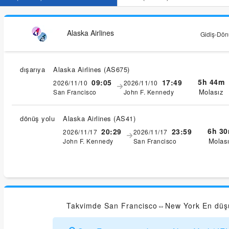
Alaska Airlines
Gidiş-Dönü
dışarıya
Alaska Airlines
(
AS675
)
5h 44m
09:05
17:49
2026/11/10
2026/11/10
Molasız
San Francisco
John F. Kennedy
dönüş yolu
Alaska Airlines
(
AS41
)
6h 3
20:29
23:59
2026/11/17
2026/11/17
Molas
John F. Kennedy
San Francisco
Takvimde San Francisco⇔New York En düşük 