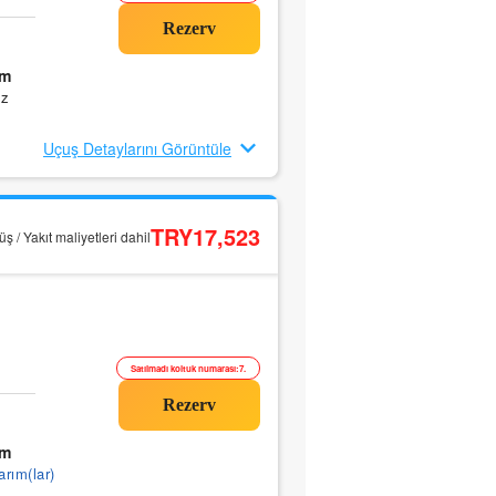
0m
ız
Uçuş Detaylarını Görüntüle
TRY17,523
ş / Yakıt maliyetleri dahil
Satılmadı koltuk numarası:7.
0m
arım(lar)