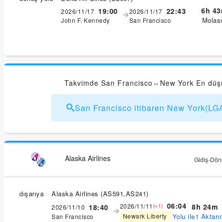
6h 4
19:00
22:43
2026/11/17
2026/11/17
Molas
John F. Kennedy
San Francisco
Takvimde San Francisco⇔New York En düşük 
San Francisco itibaren New York(L
Alaska Airlines
Gidiş-Dönü
dışarıya
Alaska Airlines
(
AS591,AS241
)
06:04
2026/11/11
8h 24m
18:40
(+1)
2026/11/10
Yolu ile1 Aktarı
Newark Liberty
San Francisco