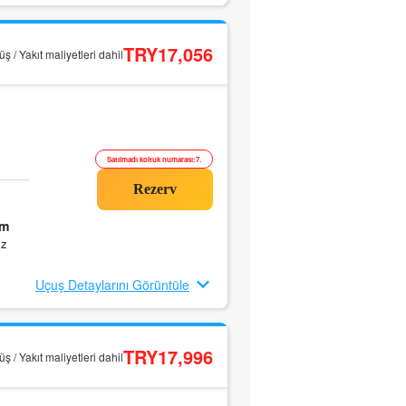
TRY17,056
ş / Yakıt maliyetleri dahil
Satılmadı koltuk numarası:7.
0m
ız
Uçuş Detaylarını Görüntüle
TRY17,996
ş / Yakıt maliyetleri dahil