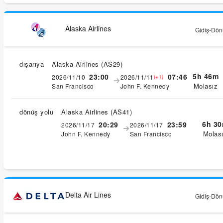
Alaska Airlines
Gidiş-Dönü
dışarıya
Alaska Airlines
(
AS29
)
5h 46m
23:00
07:46
2026/11/10
2026/11/11
(+1)
Molasız
San Francisco
John F. Kennedy
dönüş yolu
Alaska Airlines
(
AS41
)
6h 3
20:29
23:59
2026/11/17
2026/11/17
Molas
John F. Kennedy
San Francisco
Delta Air Lines
Gidiş-Dönü