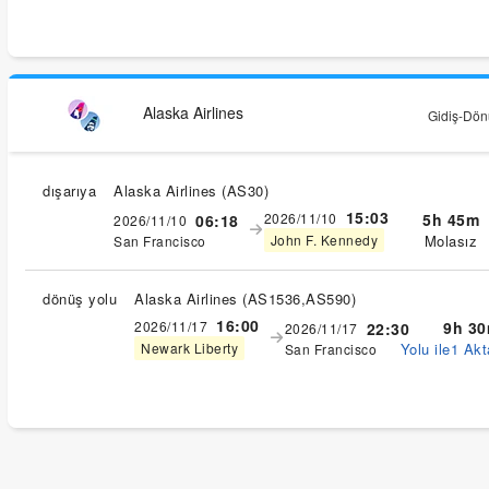
Alaska Airlines
Gidiş-Dönü
dışarıya
Alaska Airlines
(
AS30
)
15:03
2026/11/10
5h 45m
06:18
2026/11/10
Molasız
John F. Kennedy
San Francisco
dönüş yolu
Alaska Airlines
(
AS1536,AS590
)
16:00
2026/11/17
9h 3
22:30
2026/11/17
Yolu ile1 Akt
Newark Liberty
San Francisco