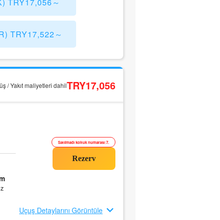
FK) TRY17,056～
EWR) TRY17,522～
TRY17,056
ş / Yakıt maliyetleri dahil
Satılmadı koltuk numarası:7.
0m
ız
Uçuş Detaylarını Görüntüle