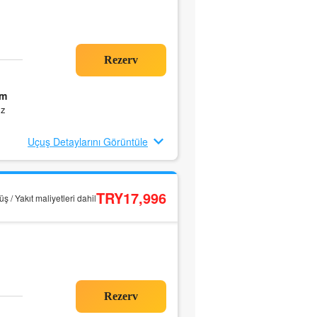
8m
ız
Uçuş Detaylarını Görüntüle
TRY17,996
ş / Yakıt maliyetleri dahil