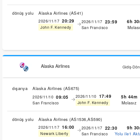
dönüş yolu
Alaska Airlines
(
AS41
)
20:29
2026/11/17
6h 3
23:59
2026/11/17
Molas
John F. Kennedy
San Francisco
Alaska Airlines
Gidiş-Dönü
dışarıya
Alaska Airlines
(
AS675
)
17:49
2026/11/10
5h 44m
09:05
2026/11/10
Molasız
John F. Kennedy
San Francisco
dönüş yolu
Alaska Airlines
(
AS1536,AS590
)
16:00
2026/11/17
9h 3
22:30
2026/11/17
Yolu ile1 Akt
Newark Liberty
San Francisco