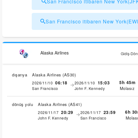
San Francisco itibaren New York(J
San Francisco itibaren New York(
Alaska Airlines
Gidiş-Dönü
dışarıya
Alaska Airlines
(
AS30
)
5h 45m
06:18
15:03
2026/11/10
2026/11/10
Molasız
San Francisco
John F. Kennedy
dönüş yolu
Alaska Airlines
(
AS41
)
6h 3
20:29
23:59
2026/11/17
2026/11/17
Molas
John F. Kennedy
San Francisco