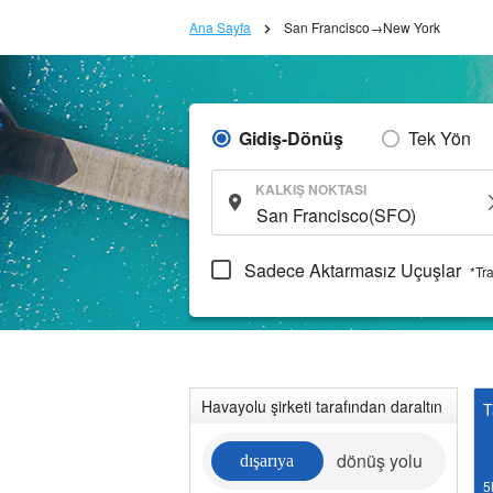
Ana Sayfa
San Francisco→New York
Gidiş-Dönüş
Tek Yön
KALKIŞ NOKTASI
Sadece Aktarmasız Uçuşlar
*Tr
Havayolu şirketi tarafından daraltın
T
dönüş yolu
dışarıya
5