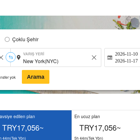
Çoklu Şehir
VARIŞ YERI
2026-11-10
2026-11-17
Arama
ansfer yok
avsiye edilen plan
En ucuz plan
TRY17,056~
TRY17,056~
h 44m(Tek Yön)
5h 44m(Tek Yön)