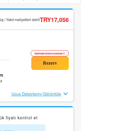
TRY17,056
ş / Yakıt maliyetleri dahil
Satılmadı koltuk numarası:7.
0m
ız
Uçuş Detaylarını Görüntüle
fiyatı kontrol et