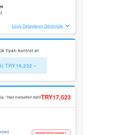
3m
ız
Uçuş Detaylarını Görüntüle
fiyatı kontrol et
GA) TRY18,232～
TRY17,523
ş / Yakıt maliyetleri dahil
m(lar)
Satılmadı koltuk numarası:7.