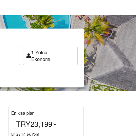
1
Yolcu,
Ekonomi
En kısa plan
TRY23,199~
5h 23m(Tek Yön)