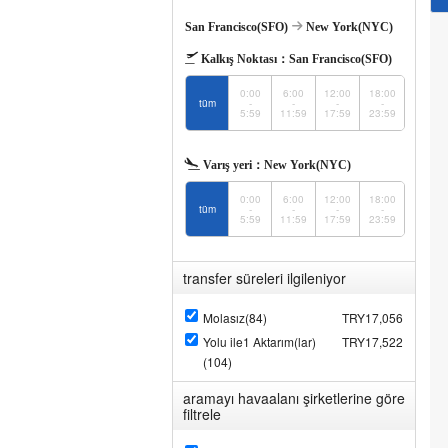
San Francisco(SFO)
New York(NYC)
Kalkış Noktası：
San Francisco(SFO)
0:00
6:00
12:00
18:00
tüm
-
-
-
-
5:59
11:59
17:59
23:59
Varış yeri：
New York(NYC)
0:00
6:00
12:00
18:00
tüm
-
-
-
-
5:59
11:59
17:59
23:59
transfer süreleri ilgileniyor
Molasız(84)
TRY17,056
Yolu ile1 Aktarım(lar)
TRY17,522
(104)
aramayı havaalanı şirketlerine göre
filtrele