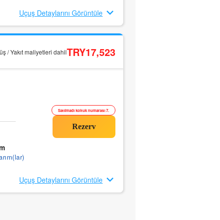
Uçuş Detaylarını Görüntüle
TRY17,523
ş / Yakıt maliyetleri dahil
Satılmadı koltuk numarası:7.
0m
arım(lar)
Uçuş Detaylarını Görüntüle