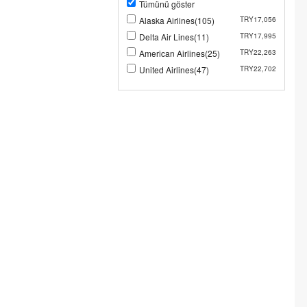
Tümünü göster
Alaska Airlines(105)
TRY17,056
Delta Air Lines(11)
TRY17,995
American Airlines(25)
TRY22,263
United Airlines(47)
TRY22,702