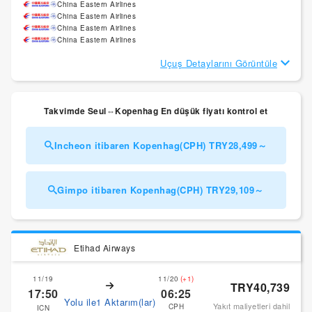
China Eastern Airlines
China Eastern Airlines
China Eastern Airlines
China Eastern Airlines
Uçuş Detaylarını Görüntüle
Takvimde Seul⇔Kopenhag En düşük fiyatı kontrol et
Incheon itibaren Kopenhag(CPH) TRY28,499～
Gimpo itibaren Kopenhag(CPH) TRY29,109～
Etihad Airways
11/19
11/20
(+1)
TRY40,739
17:50
06:25
Yolu ile1 Aktarım(lar)
Yakıt maliyetleri dahil
CPH
ICN