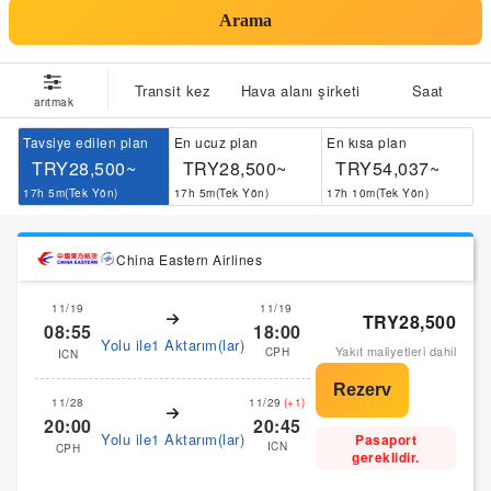
Arama
Transit kez
Hava alanı şirketi
Saat
arıtmak
Tavsiye edilen plan
En ucuz plan
En kısa plan
TRY28,500~
TRY28,500~
TRY54,037~
17h 5m(Tek Yön)
17h 5m(Tek Yön)
17h 10m(Tek Yön)
China Eastern Airlines
11/19
11/19
TRY28,500
08:55
18:00
Yolu ile1 Aktarım(lar)
Yakıt maliyetleri dahil
CPH
ICN
11/28
11/29
(+1)
20:00
20:45
Yolu ile1 Aktarım(lar)
Pasaport
ICN
CPH
gereklidir.