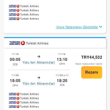
Turkish Airlines
Turkish Airlines
Turkish Airlines
Turkish Airlines
Uçuş Detaylarını Görüntüle
Turkish Airlines
11/19
11/19
TRY44,532
00:05
13:10
Yolu ile1 Aktarım(lar)
Yakıt maliyetleri dahil
CPH
ICN
11/28
11/29
(+1)
18:05
18:20
Yolu ile1 Aktarım(lar)
ICN
CPH
Turkish Airlines
Turkish Airlines
Turkish Airlines
Turkish Airlines