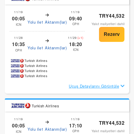
11/19
11/19
TRY44,532
00:05
09:40
Yolu ile1 Aktarım(lar)
Yakıt maliyetleri dahil
CPH
ICN
11/28
11/29
(+1)
10:35
18:20
Yolu ile1 Aktarım(lar)
ICN
CPH
Turkish Airlines
Turkish Airlines
Turkish Airlines
Turkish Airlines
Uçuş Detaylarını Görüntüle
Turkish Airlines
11/19
11/19
TRY44,532
00:05
17:10
Yolu ile1 Aktarım(lar)
Yakıt maliyetleri dahil
CPH
ICN