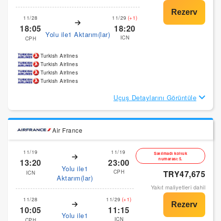
11/28
11/29
(+1)
18:05
18:20
Yolu ile1 Aktarım(lar)
ICN
CPH
Turkish Airlines
Turkish Airlines
Turkish Airlines
Turkish Airlines
Uçuş Detaylarını Görüntüle
Air France
11/19
11/19
Satılmadı koltuk
numarası:5.
13:20
23:00
Yolu ile1
CPH
TRY47,675
ICN
Aktarım(lar)
Yakıt maliyetleri dahil
11/28
11/29
(+1)
10:05
11:15
Yolu ile1
ICN
CPH