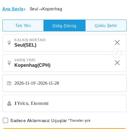
Ana Sayfa
>
Seul→Kopenhag
Tek Yön
Çoklu Şehir
Gidiş-Dönüş
KALKIŞ NOKTASI
VARIŞ YERI
2026-11-19
2026-11-28
1
Yolcu,
Ekonomi
Sadece Aktarmasız Uçuşlar
*Transfer yok