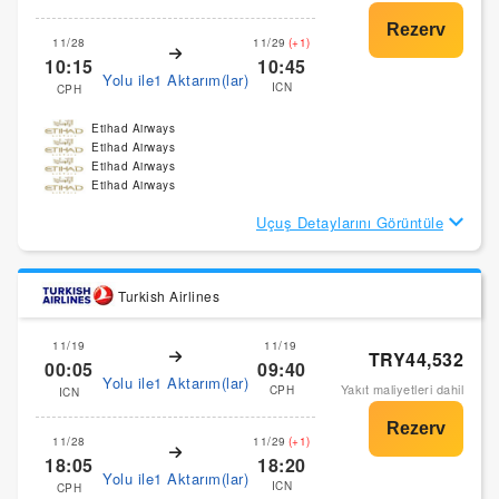
11/28
11/29
(+1)
10:15
10:45
Yolu ile1 Aktarım(lar)
ICN
CPH
Etihad Airways
Etihad Airways
Etihad Airways
Etihad Airways
Uçuş Detaylarını Görüntüle
Turkish Airlines
11/19
11/19
TRY44,532
00:05
09:40
Yolu ile1 Aktarım(lar)
Yakıt maliyetleri dahil
CPH
ICN
11/28
11/29
(+1)
18:05
18:20
Yolu ile1 Aktarım(lar)
ICN
CPH