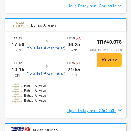
Uçuş Detaylarını Görüntüle
Etihad Airways
11/19
11/20
(+1)
TRY40,078
17:50
06:25
Yolu ile1 Aktarım(lar)
Yakıt maliyetleri dahil
CPH
ICN
11/28
11/29
(+1)
10:15
21:55
Yolu ile1 Aktarım(lar)
ICN
CPH
Etihad Airways
Etihad Airways
Etihad Airways
Etihad Airways
Uçuş Detaylarını Görüntüle
Turkish Airlines