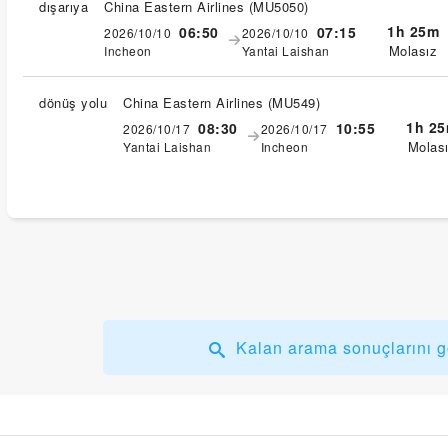
dışarıya
China Eastern Airlines
(
MU5050
)
1h 25m
06:50
07:15
2026/10/10
2026/10/10
Molasız
Incheon
Yantai Laishan
dönüş yolu
China Eastern Airlines
(
MU549
)
1h 2
08:30
10:55
2026/10/17
2026/10/17
Molas
Yantai Laishan
Incheon
Kalan arama sonuçlarını g