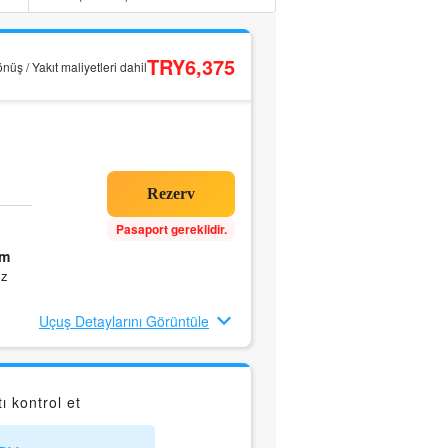
TRY6,375
nüş / Yakıt maliyetleri dahil
Pasaport gereklidir.
0m
ız
Uçuş Detaylarını Görüntüle
 kontrol et