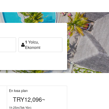
1
Yolcu,
Ekonomi
En kısa plan
TRY12,096~
1h 25m(Tek Yön)