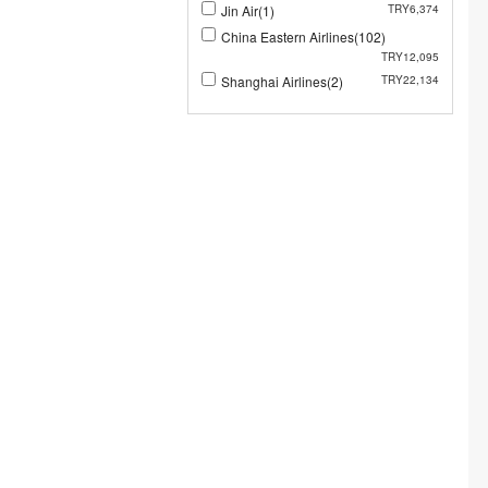
Jin Air(1)
TRY6,374
China Eastern Airlines(102)
TRY12,095
Shanghai Airlines(2)
TRY22,134