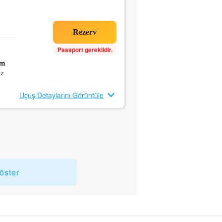
Pasaport gereklidir.
5m
ız
Uçuş Detaylarını Görüntüle
öster