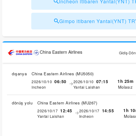
Incheon itibaren Yantai(YNT)
Gimpo itibaren Yantai(YNT) T
China Eastern Airlines
Gidiş-Dönü
dışarıya
China Eastern Airlines
(
MU5050
)
1h 25m
06:50
07:15
2026/10/10
2026/10/10
Molasız
Incheon
Yantai Laishan
dönüş yolu
China Eastern Airlines
(
MU267
)
1h 1
12:45
14:55
2026/10/17
2026/10/17
Molas
Yantai Laishan
Incheon