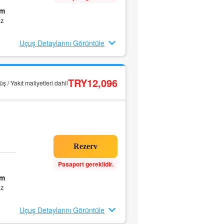
5m
ız
Uçuş Detaylarını Görüntüle
TRY12,096
ş / Yakıt maliyetleri dahil
Pasaport gereklidir.
5m
ız
Uçuş Detaylarını Görüntüle