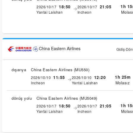
1h 1
18:50
21:05
2026/10/17
2026/10/17
Molas
Yantai Laishan
Incheon
China Eastern Airlines
Gidiş-Dönü
dışarıya
China Eastern Airlines
(
MU550
)
1h 25m
11:55
12:20
2026/10/10
2026/10/10
Molasız
Incheon
Yantai Laishan
dönüş yolu
China Eastern Airlines
(
MU5049
)
1h 1
18:50
21:05
2026/10/17
2026/10/17
Molas
Yantai Laishan
Incheon