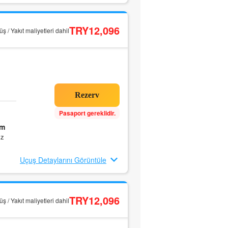
TRY12,096
ş / Yakıt maliyetleri dahil
Pasaport gereklidir.
0m
ız
Uçuş Detaylarını Görüntüle
TRY12,096
ş / Yakıt maliyetleri dahil