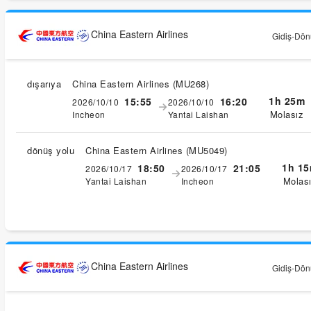
China Eastern Airlines
Gidiş-Dönü
dışarıya
China Eastern Airlines
(
MU268
)
1h 25m
15:55
16:20
2026/10/10
2026/10/10
Molasız
Incheon
Yantai Laishan
dönüş yolu
China Eastern Airlines
(
MU5049
)
1h 1
18:50
21:05
2026/10/17
2026/10/17
Molas
Yantai Laishan
Incheon
China Eastern Airlines
Gidiş-Dönü