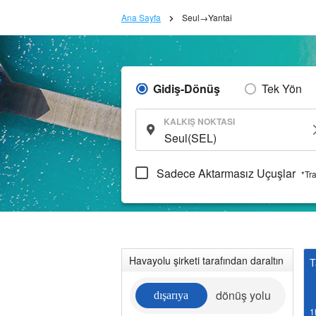
Ana Sayfa
Seul→Yantai
Gidiş-Dönüş
Tek Yön
KALKIŞ NOKTASI
Sadece Aktarmasız Uçuşlar
*Tr
Havayolu şirketi tarafından daraltın
T
dönüş yolu
dışarıya
1