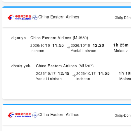
China Eastern Airlines
Gidiş-Dönü
dışarıya
China Eastern Airlines
(
MU550
)
1h 25m
11:55
12:20
2026/10/10
2026/10/10
Molasız
Incheon
Yantai Laishan
dönüş yolu
China Eastern Airlines
(
MU267
)
1h 1
12:45
14:55
2026/10/17
2026/10/17
Molas
Yantai Laishan
Incheon
China Eastern Airlines
Gidiş-Dönü