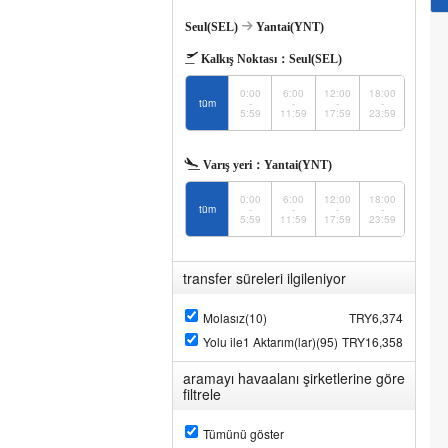
Seul(SEL)
Yantai(YNT)
Kalkış Noktası：
Seul(SEL)
0:00
6:00
12:00
18:00
tüm
-
-
-
-
5:59
11:59
17:59
23:59
Varış yeri：
Yantai(YNT)
0:00
6:00
12:00
18:00
tüm
-
-
-
-
5:59
11:59
17:59
23:59
transfer süreleri ilgileniyor
Molasız(10)
TRY6,374
Yolu ile1 Aktarım(lar)(95)
TRY16,358
aramayı havaalanı şirketlerine göre
filtrele
Tümünü göster