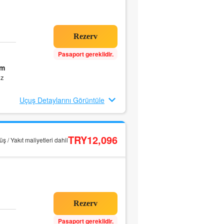
Pasaport gereklidir.
0m
ız
Uçuş Detaylarını Görüntüle
TRY12,096
ş / Yakıt maliyetleri dahil
Pasaport gereklidir.