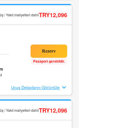
TRY12,096
ş / Yakıt maliyetleri dahil
Pasaport gereklidir.
5m
ız
Uçuş Detaylarını Görüntüle
TRY12,096
ş / Yakıt maliyetleri dahil