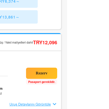
 TRY6,374～
RY13,861～
TRY12,096
ş / Yakıt maliyetleri dahil
Pasaport gereklidir.
0m
ız
Uçuş Detaylarını Görüntüle