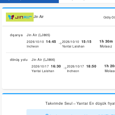
Jin Air
Gidiş-Dö
dışarıya
Jin Air
(
LJ865
)
1h 30m
14:45
15:15
2026/10/10
2026/10/10
Molasız
Incheon
Yantai Laishan
dönüş yolu
Jin Air
(
LJ866
)
1h 2
16:30
18:50
2026/10/17
2026/10/17
Molas
Yantai Laishan
Incheon
Takvimde Seul⇔Yantai En düşük fiyatı