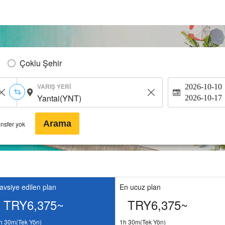
Çoklu Şehir
VARIŞ YERI
2026-10-10
2026-10-17
Arama
ansfer yok
avsiye edilen plan
En ucuz plan
TRY6,375~
TRY6,375~
h 30m(Tek Yön)
1h 30m(Tek Yön)