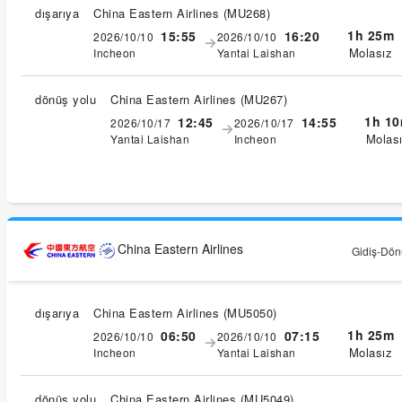
dışarıya
China Eastern Airlines
(
MU268
)
1h 25m
15:55
16:20
2026/10/10
2026/10/10
Molasız
Incheon
Yantai Laishan
dönüş yolu
China Eastern Airlines
(
MU267
)
1h 1
12:45
14:55
2026/10/17
2026/10/17
Molas
Yantai Laishan
Incheon
China Eastern Airlines
Gidiş-Dönü
dışarıya
China Eastern Airlines
(
MU5050
)
1h 25m
06:50
07:15
2026/10/10
2026/10/10
Molasız
Incheon
Yantai Laishan
dönüş yolu
China Eastern Airlines
(
MU5049
)