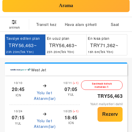
Arama
Transit kez
Hava alanı şirketi
Saat
arıtmak
Tavsiye edilen plan
En ucuz plan
En kısa plan
TRY56,463~
TRY56,463~
TRY71,362~
23h 20m(Tek Yön)
23h 20m(Tek Yön)
16h 6m(Tek Yön)
West Jet
10/10
10/11
(+1)
Satılmadı koltuk
numarası:7.
20:45
07:05
Yolu ile1
YUL
TRY56,463
ICN
Aktarım(lar)
Yakıt maliyetleri dahil
10/24
10/25
(+1)
07:15
18:45
Yolu ile1
ICN
YUL
Aktarım(lar)