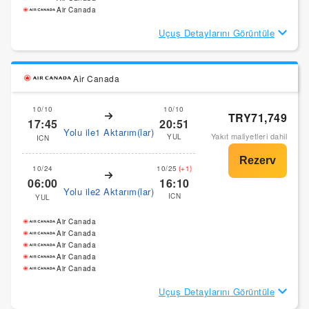
Air Canada
Uçuş Detaylarını Görüntüle
Air Canada
10/10
10/10
TRY71,749
17:45
20:51
Yolu ile1 Aktarım(lar)
Yakıt maliyetleri dahil
YUL
ICN
10/24
10/25
(+1)
06:00
16:10
Yolu ile2 Aktarım(lar)
ICN
YUL
Air Canada
Air Canada
Air Canada
Air Canada
Air Canada
Uçuş Detaylarını Görüntüle