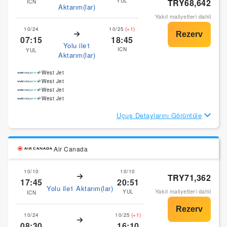
YUL
TRY68,642
ICN
Aktarım(lar)
Yakıt maliyetleri dahil
10/24
10/25
(+1)
07:15
18:45
Yolu ile1
ICN
YUL
Aktarım(lar)
West Jet
West Jet
West Jet
West Jet
Uçuş Detaylarını Görüntüle
Air Canada
10/10
10/10
TRY71,362
17:45
20:51
Yolu ile1 Aktarım(lar)
Yakıt maliyetleri dahil
YUL
ICN
10/24
10/25
(+1)
08:30
16:10