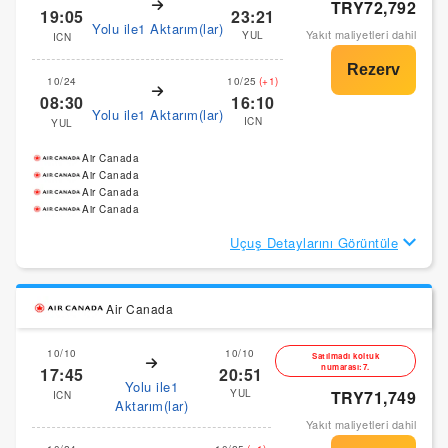
TRY72,792
19:05
23:21
Yolu ile1 Aktarım(lar)
Yakıt maliyetleri dahil
YUL
ICN
10/24
10/25
(+1)
08:30
16:10
Yolu ile1 Aktarım(lar)
ICN
YUL
Air Canada
Air Canada
Air Canada
Air Canada
Uçuş Detaylarını Görüntüle
Air Canada
10/10
10/10
Satılmadı koltuk
numarası:7.
17:45
20:51
Yolu ile1
YUL
TRY71,749
ICN
Aktarım(lar)
Yakıt maliyetleri dahil