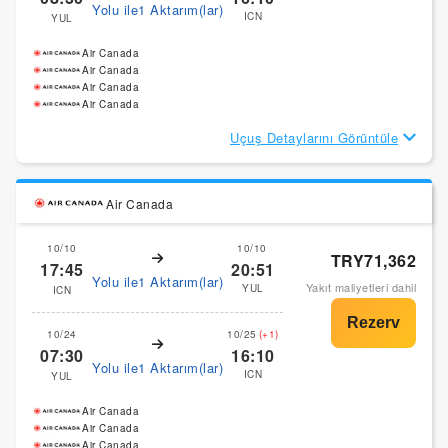
Yolu ile1 Aktarım(lar)
ICN
YUL
Air Canada
Air Canada
Air Canada
Air Canada
Uçuş Detaylarını Görüntüle
Air Canada
10/10
10/10
TRY71,362
17:45
20:51
Yolu ile1 Aktarım(lar)
Yakıt maliyetleri dahil
YUL
ICN
10/24
10/25
(+1)
07:30
16:10
Yolu ile1 Aktarım(lar)
ICN
YUL
Air Canada
Air Canada
Air Canada