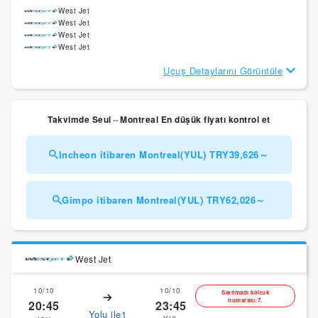
West Jet
West Jet
West Jet
West Jet
Uçuş Detaylarını Görüntüle
Takvimde Seul⇔Montreal En düşük fiyatı kontrol et
Incheon itibaren Montreal(YUL) TRY39,626～
Gimpo itibaren Montreal(YUL) TRY62,026～
West Jet
10/10
10/10
Satılmadı koltuk
numarası:7.
20:45
23:45
Yolu ile1