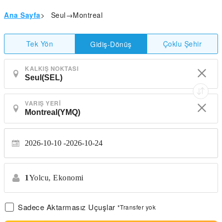
Ana Sayfa
>
Seul→Montreal
Tek Yön
Çoklu Şehir
Gidiş-Dönüş
KALKIŞ NOKTASI
VARIŞ YERI
2026-10-10
2026-10-24
1
Yolcu,
Ekonomi
Sadece Aktarmasız Uçuşlar
*Transfer yok