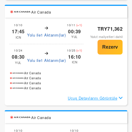
Air Canada
10/10
10/11
(+1)
TRY71,362
17:45
00:39
Yolu ile1 Aktarım(lar)
Yakıt maliyetleri dahil
YUL
ICN
10/24
10/25
(+1)
08:30
16:10
Yolu ile1 Aktarım(lar)
ICN
YUL
Air Canada
Air Canada
Air Canada
Air Canada
Uçuş Detaylarını Görüntüle
Air Canada
10/10
10/10