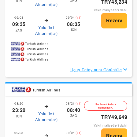
ZAG
TRY45,234
ICN
Aktarım(lar)
Yakıt maliyetleri dahil
09/03
09/04
(+1)
09:35
08:35
Yolu ile1
ICN
ZAG
Aktarım(lar)
Turkish Airlines
Turkish Airlines
Turkish Airlines
Turkish Airlines
Uçuş Detaylarını Görüntüle
Turkish Airlines
08/20
08/21
(+1)
Satılmadı koltuk
numarası:4.
23:20
08:40
Yolu ile1
ZAG
TRY49,649
ICN
Aktarım(lar)
Yakıt maliyetleri dahil
09/03
09/04
(+1)