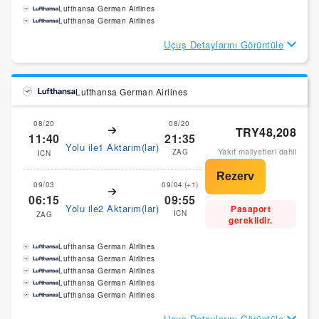
Lufthansa German Airlines
Lufthansa German Airlines
Uçuş Detaylarını Görüntüle
Lufthansa German Airlines
08/20
08/20
TRY48,208
11:40
21:35
Yolu ile1 Aktarım(lar)
Yakıt maliyetleri dahil
ZAG
ICN
09/03
09/04
(+1)
06:15
09:55
Yolu ile2 Aktarım(lar)
Pasaport
ICN
ZAG
gereklidir.
Lufthansa German Airlines
Lufthansa German Airlines
Lufthansa German Airlines
Lufthansa German Airlines
Lufthansa German Airlines
Uçuş Detaylarını Görüntüle