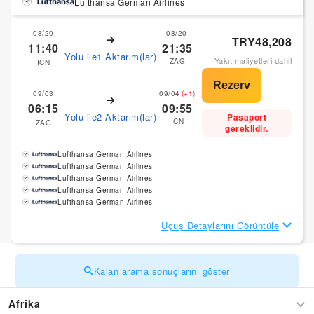
Lufthansa German Airlines
08/20
08/20
TRY48,208
11:40
21:35
Yolu ile1 Aktarım(lar)
Yakıt maliyetleri dahil
ZAG
ICN
09/03
09/04
(+1)
06:15
09:55
Yolu ile2 Aktarım(lar)
Pasaport
ICN
ZAG
gereklidir.
Lufthansa German Airlines
Lufthansa German Airlines
Lufthansa German Airlines
Lufthansa German Airlines
Lufthansa German Airlines
Uçuş Detaylarını Görüntüle
Kalan arama sonuçlarını göster
Afrika