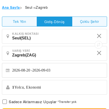
Ana Sayfa
>
Seul→Zagreb
Tek Yön
Çoklu Şehir
Gidiş-Dönüş
KALKIŞ NOKTASI
VARIŞ YERI
2026-08-20
2026-09-03
1
Yolcu,
Ekonomi
Sadece Aktarmasız Uçuşlar
*Transfer yok