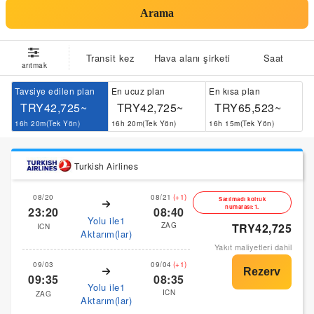
Arama
Transit kez
Hava alanı şirketi
Saat
arıtmak
Tavsiye edilen plan
En ucuz plan
En kısa plan
TRY42,725~
TRY42,725~
TRY65,523~
16h 20m(Tek Yön)
16h 20m(Tek Yön)
16h 15m(Tek Yön)
Turkish Airlines
08/20
08/21
(+1)
Satılmadı koltuk
numarası:1.
23:20
08:40
Yolu ile1
ZAG
TRY42,725
ICN
Aktarım(lar)
Yakıt maliyetleri dahil
09/03
09/04
(+1)
09:35
08:35
Yolu ile1
ICN
ZAG
Aktarım(lar)