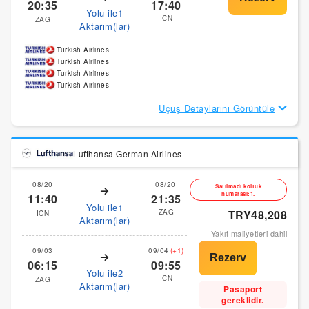
20:35
17:40
Yolu ile1
ICN
ZAG
Aktarım(lar)
Turkish Airlines
Turkish Airlines
Turkish Airlines
Turkish Airlines
Uçuş Detaylarını Görüntüle
Lufthansa German Airlines
08/20
08/20
Satılmadı koltuk
numarası:1.
11:40
21:35
Yolu ile1
ZAG
TRY48,208
ICN
Aktarım(lar)
Yakıt maliyetleri dahil
09/03
09/04
(+1)
06:15
09:55
Yolu ile2
ICN
ZAG
Aktarım(lar)
Pasaport
gereklidir.