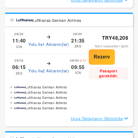
Lufthansa German Airlines
08/20
08/20
TRY48,208
11:40
21:35
Yolu ile1 Aktarım(lar)
Yakıt maliyetleri dahil
ZAG
ICN
09/03
09/04
(+1)
06:15
09:55
Yolu ile2 Aktarım(lar)
Pasaport
ICN
ZAG
gereklidir.
Lufthansa German Airlines
Lufthansa German Airlines
Lufthansa German Airlines
Lufthansa German Airlines
Lufthansa German Airlines
Uçuş Detaylarını Görüntüle