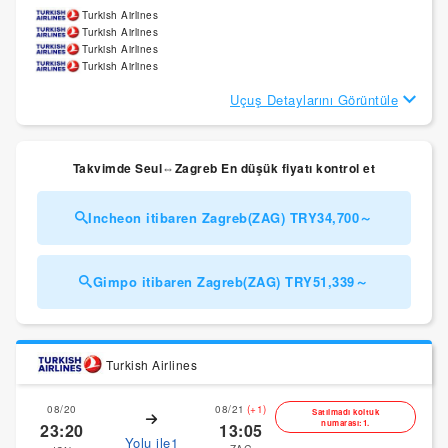
Turkish Airlines
Turkish Airlines
Turkish Airlines
Turkish Airlines
Uçuş Detaylarını Görüntüle
Takvimde Seul⇔Zagreb En düşük fiyatı kontrol et
Incheon itibaren Zagreb(ZAG) TRY34,700～
Gimpo itibaren Zagreb(ZAG) TRY51,339～
Turkish Airlines
08/20
08/21
(+1)
Satılmadı koltuk
numarası:1.
23:20
13:05
Yolu ile1