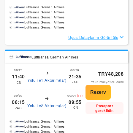
Lufthansa German Airlines
Lufthansa German Airlines
Lufthansa German Airlines
Lufthansa German Airlines
Lufthansa German Airlines
Uçuş Detaylarını Görüntüle
Lufthansa German Airlines
08/20
08/20
TRY48,208
11:40
21:35
Yolu ile1 Aktarım(lar)
Yakıt maliyetleri dahil
ZAG
ICN
09/03
09/04
(+1)
06:15
09:55
Yolu ile2 Aktarım(lar)
Pasaport
ICN
ZAG
gereklidir.
Lufthansa German Airlines
Lufthansa German Airlines
Lufthansa German Airlines